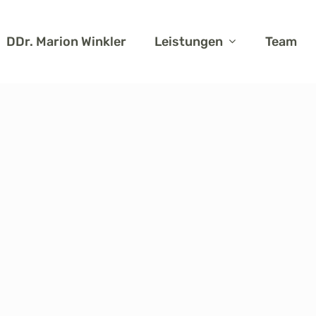
Leistungen
DDr. Marion Winkler
Team